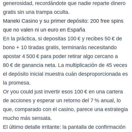
generosidad, recordándote que nadie reparte dinero
gratis sin una trampa oculta.
Maneki Casino y su primer depósito: 200 free spins
que no valen ni un euro en España
En la práctica, si depositas 100 € y recibes 50 € de
bono + 10 tiradas gratis, terminarás necesitando
apostar 4 500 € para poder retirar algo cercano a
80 € de ganancia neta. La multiplicación de 45 veces
el depósito inicial muestra cuán desproporcionada es
la promesa.
Or you could just invertir esos 100 € en una cartera
de acciones y esperar un retorno del 7 % anual, lo
que, comparado con el casino, parece una estrategia
mucho más sensata.
El último detalle irritante: la pantalla de confirmación