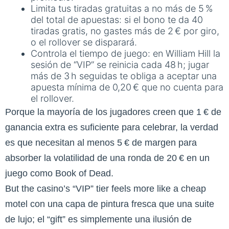
Limita tus tiradas gratuitas a no más de 5 %
del total de apuestas: si el bono te da 40
tiradas gratis, no gastes más de 2 € por giro,
o el rollover se disparará.
Controla el tiempo de juego: en William Hill la
sesión de “VIP” se reinicia cada 48 h; jugar
más de 3 h seguidas te obliga a aceptar una
apuesta mínima de 0,20 € que no cuenta para
el rollover.
Porque la mayoría de los jugadores creen que 1 € de
ganancia extra es suficiente para celebrar, la verdad
es que necesitan al menos 5 € de margen para
absorber la volatilidad de una ronda de 20 € en un
juego como Book of Dead.
But the casino’s “VIP” tier feels more like a cheap
motel con una capa de pintura fresca que una suite
de lujo; el “gift” es simplemente una ilusión de