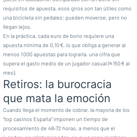
requisitos de apuesta, esos giros son tan útiles como
una bicicleta sin pedales: pueden moverse, pero no
llegan lejos.
En la práctica, cada euro de bono requiere una
apuesta mínima de 0,10 €, lo que obliga a generar al
menos 1 000 apuestas para lograrla, una cifra que
supera el gasto medio de un jugador casual (≈ 150 € al
mes).
Retiros: la burocracia
que mata la emoción
Cuando llega el momento de cobrar, la mayoría de los
“top casinos España” imponen un tiempo de
procesamiento de 48‑72 horas, a menos que el