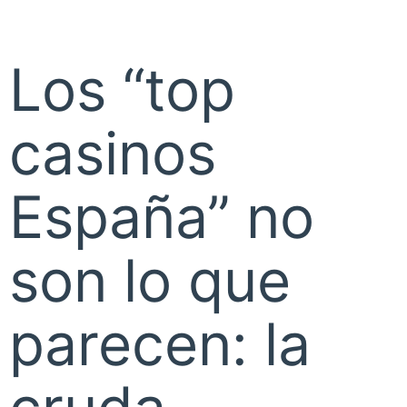
Los “top
casinos
España” no
son lo que
parecen: la