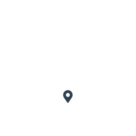
Contact us
Polígono San Cristóbal,
Calle del Argón, 1, 47012, Valladolid, España