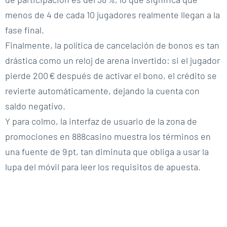
menos de 4 de cada 10 jugadores realmente llegan a la
fase final.
Finalmente, la política de cancelación de bonos es tan
drástica como un reloj de arena invertido: si el jugador
pierde 200 € después de activar el bono, el crédito se
revierte automáticamente, dejando la cuenta con
saldo negativo.
Y para colmo, la interfaz de usuario de la zona de
promociones en 888casino muestra los términos en
una fuente de 9 pt, tan diminuta que obliga a usar la
lupa del móvil para leer los requisitos de apuesta.