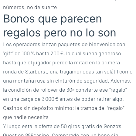
números, no de suerte
Bonos que parecen
regalos pero no lo son
Los operadores lanzan paquetes de bienvenida con
“gift” de 100 % hasta 200 €, lo cual suena generoso
hasta que el jugador pierde la mitad en la primera
ronda de Starburst, una tragamonedas tan volátil como
una montaña rusa sin cinturón de seguridad. Además,
la condición de rollover de 30× convierte ese “regalo”
en una carga de 3 000 € antes de poder retirar algo.
Casinos sin depósito mínimo: la trampa del “regalo”
que nadie necesita
Y luego está la oferta de 50 giros gratis de Gonzo’s
Quest en 888casino. Comparado con un bono sin