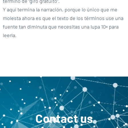
término de “giro gratuito”.
Y aquí termina la narración, porque lo único que me
molesta ahora es que el texto de los términos use una
fuente tan diminuta que necesitas una lupa 10× para
leerla.
Contact us