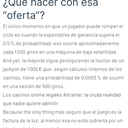
¿Qué hacer con esa
“oferta”?
El único momento en que un jugador puede romper el
ciclo es cuando la expectativa de ganancia supera el
0,5 % de probabilidad; eso ocurre aproximadamente
cada 1 200 giros en una máquina de baja volatilidad.
And yet, la mayoría sigue persiguiendo la ilusión de un
jackpot de 1 000 € que, según cálculos internos de los
casinos, tiene una probabilidad de 0,0003 % de ocurrir
en una sesión de 500 giros.
Los casinos online legales Alicante: la cruda realidad
que nadie quiere admitir
Because the only thing más seguro que el juego es la
factura de la luz; al menos esa no está cubierta por un