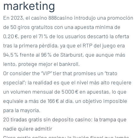
marketing
En 2023, el casino 888casino introdujo una promoción
de 50 giros gratuitos con una apuesta mínima de
0,20 €, pero el 71 % de los usuarios descartó la oferta
tras la primera pérdida, ya que el RTP del juego era
94,5 % frente al 96 % de Starburst, que aunque más
lento, protege mejor el bankroll.
Or consider the “VIP” tier that promises un “trato
especial”; la realidad es que el nivel más alto requiere
un volumen mensual de 5 000 € en apuestas, lo que
equivale a más de 166 € al día, un objetivo imposible
para la mayoría.
20 tiradas gratis sin deposito casino: la trampa que
nadie quiere admitir
Giros gratis online casino: la ilusión fiscal que jamás