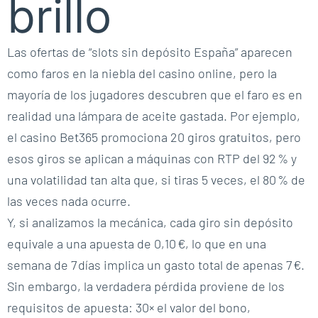
brillo
Las ofertas de “slots sin depósito España” aparecen
como faros en la niebla del casino online, pero la
mayoría de los jugadores descubren que el faro es en
realidad una lámpara de aceite gastada. Por ejemplo,
el casino Bet365 promociona 20 giros gratuitos, pero
esos giros se aplican a máquinas con RTP del 92 % y
una volatilidad tan alta que, si tiras 5 veces, el 80 % de
las veces nada ocurre.
Y, si analizamos la mecánica, cada giro sin depósito
equivale a una apuesta de 0,10 €, lo que en una
semana de 7 días implica un gasto total de apenas 7 €.
Sin embargo, la verdadera pérdida proviene de los
requisitos de apuesta: 30× el valor del bono,