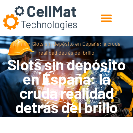
Home
»
Slots sin depósito en España: la cruda
Experts in Cellular Materials
Solutions for the Industry
R&D for the Future
realidad detrás del brillo
Slots sin depósito
en España: la
cruda realidad
detrás del brillo