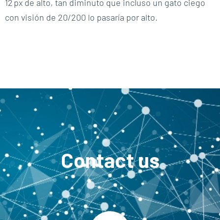
12 px de alto, tan diminuto que incluso un gato ciego
con visión de 20/200 lo pasaría por alto.
Contact us