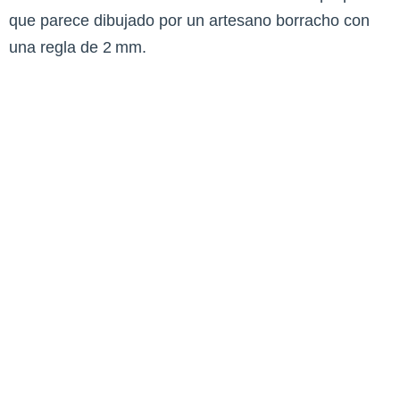
que parece dibujado por un artesano borracho con
una regla de 2 mm.
Contact us