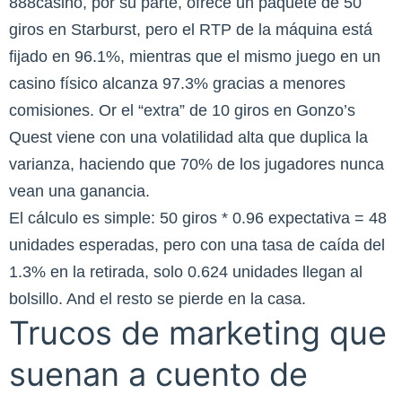
888casino, por su parte, ofrece un paquete de 50
giros en Starburst, pero el RTP de la máquina está
fijado en 96.1%, mientras que el mismo juego en un
casino físico alcanza 97.3% gracias a menores
comisiones. Or el “extra” de 10 giros en Gonzo’s
Quest viene con una volatilidad alta que duplica la
varianza, haciendo que 70% de los jugadores nunca
vean una ganancia.
El cálculo es simple: 50 giros * 0.96 expectativa = 48
unidades esperadas, pero con una tasa de caída del
1.3% en la retirada, solo 0.624 unidades llegan al
bolsillo. And el resto se pierde en la casa.
Trucos de marketing que
suenan a cuento de