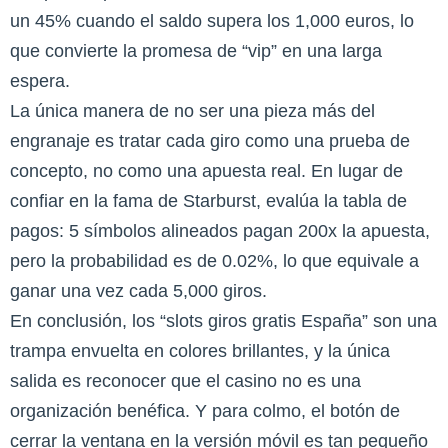
un 45% cuando el saldo supera los 1,000 euros, lo
que convierte la promesa de “vip” en una larga
espera.
La única manera de no ser una pieza más del
engranaje es tratar cada giro como una prueba de
concepto, no como una apuesta real. En lugar de
confiar en la fama de Starburst, evalúa la tabla de
pagos: 5 símbolos alineados pagan 200x la apuesta,
pero la probabilidad es de 0.02%, lo que equivale a
ganar una vez cada 5,000 giros.
En conclusión, los “slots giros gratis España” son una
trampa envuelta en colores brillantes, y la única
salida es reconocer que el casino no es una
organización benéfica. Y para colmo, el botón de
cerrar la ventana en la versión móvil es tan pequeño