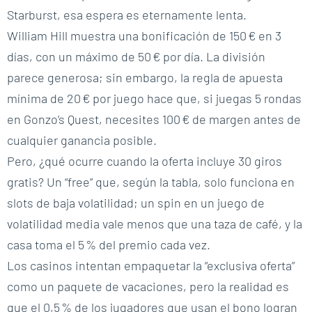
Starburst, esa espera es eternamente lenta.
William Hill muestra una bonificación de 150 € en 3
días, con un máximo de 50 € por día. La división
parece generosa; sin embargo, la regla de apuesta
mínima de 20 € por juego hace que, si juegas 5 rondas
en Gonzo’s Quest, necesites 100 € de margen antes de
cualquier ganancia posible.
Pero, ¿qué ocurre cuando la oferta incluye 30 giros
gratis? Un “free” que, según la tabla, solo funciona en
slots de baja volatilidad; un spin en un juego de
volatilidad media vale menos que una taza de café, y la
casa toma el 5 % del premio cada vez.
Los casinos intentan empaquetar la “exclusiva oferta”
como un paquete de vacaciones, pero la realidad es
que el 0,5 % de los jugadores que usan el bono logran