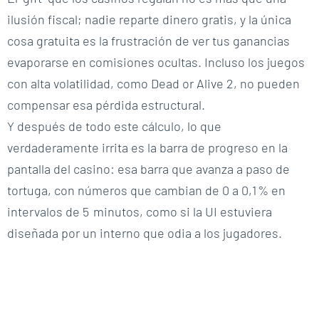
ilusión fiscal; nadie reparte dinero gratis, y la única
cosa gratuita es la frustración de ver tus ganancias
evaporarse en comisiones ocultas. Incluso los juegos
con alta volatilidad, como Dead or Alive 2, no pueden
compensar esa pérdida estructural.
Y después de todo este cálculo, lo que
verdaderamente irrita es la barra de progreso en la
pantalla del casino: esa barra que avanza a paso de
tortuga, con números que cambian de 0 a 0,1 % en
intervalos de 5 minutos, como si la UI estuviera
diseñada por un interno que odia a los jugadores.