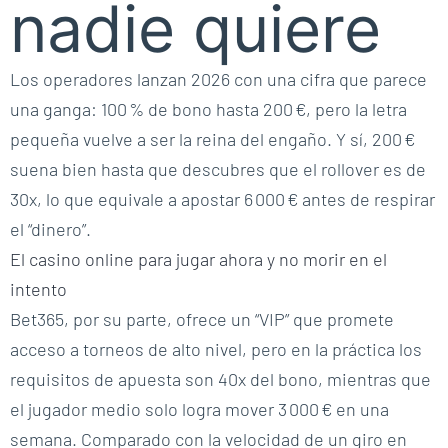
nadie quiere
Los operadores lanzan 2026 con una cifra que parece
una ganga: 100 % de bono hasta 200 €, pero la letra
pequeña vuelve a ser la reina del engaño. Y sí, 200 €
suena bien hasta que descubres que el rollover es de
30x, lo que equivale a apostar 6 000 € antes de respirar
el “dinero”.
El casino online para jugar ahora y no morir en el
intento
Bet365, por su parte, ofrece un “VIP” que promete
acceso a torneos de alto nivel, pero en la práctica los
requisitos de apuesta son 40x del bono, mientras que
el jugador medio solo logra mover 3 000 € en una
semana. Comparado con la velocidad de un giro en