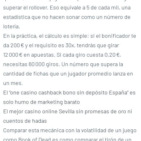
superar el rollover. Eso equivale a 5 de cada mil, una
estadística que no hacen sonar como un número de
lotería.
En la práctica, el cálculo es simple: si el bonificador te
da 200 € y el requisito es 30x, tendrás que girar
12 000 € en apuestas. Si cada giro cuesta 0,20 €,
necesitas 60 000 giros. Un número que supera la
cantidad de fichas que un jugador promedio lanza en
un mes.
El “one casino cashback bono sin depósito España” es
solo humo de marketing barato
El mejor casino online Sevilla sin promesas de oro ni
cuentos de hadas
Comparar esta mecánica con la volatilidad de un juego
como Book of Dead es como comparar el tirón de un