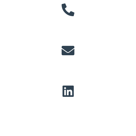
+34 983 189 197
info@cellmattechnologies.com
LinkedIn