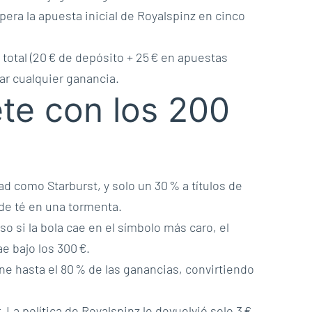
supera la apuesta inicial de Royalspinz en cinco
total (20 € de depósito + 25 € en apuestas
ar cualquier ganancia.
te con los 200
dad como Starburst, y solo un 30 % a títulos de
 de té en una tormenta.
so si la bola cae en el símbolo más caro, el
e bajo los 300 €.
ene hasta el 80 % de las ganancias, convirtiendo
 La política de Royalspinz le devuelvió solo 3 €,