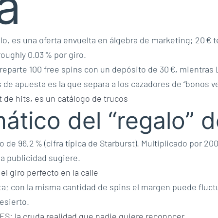
a
o, es una oferta envuelta en álgebra de marketing; 20 € t
oughly 0.03 % por giro.
reparte 100 free spins con un depósito de 30 €, mientras 
os de apuesta es la que separa a los cazadores de “bonos 
t de hits, es un catálogo de trucos
tico del “regalo” d
 96,2 % (cifra típica de Starburst). Multiplicado por 200
a publicidad sugiere.
el giro perfecto en la calle
lta; con la misma cantidad de spins el margen puede fluctu
esierto.
ES: la cruda realidad que nadie quiere reconocer