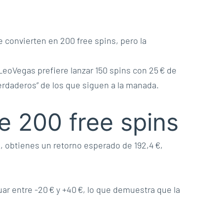
e convierten en 200 free spins, pero la
LeoVegas prefiere lanzar 150 spins con 25 € de
verdaderos” de los que siguen a la manada.
e 200 free spins
, obtienes un retorno esperado de 192,4 €,
ar entre -20 € y +40 €, lo que demuestra que la