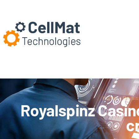
Home
»
Royals
Royalspinz Casino
c