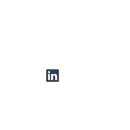
ies.com
LinkedIn