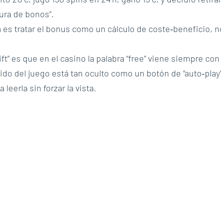
tura de bonos”.
 es tratar el bonus como un cálculo de coste‑beneficio, no
“gift” es que en el casino la palabra “free” viene siempre c
do del juego está tan oculto como un botón de “auto‑play”
leerla sin forzar la vista.