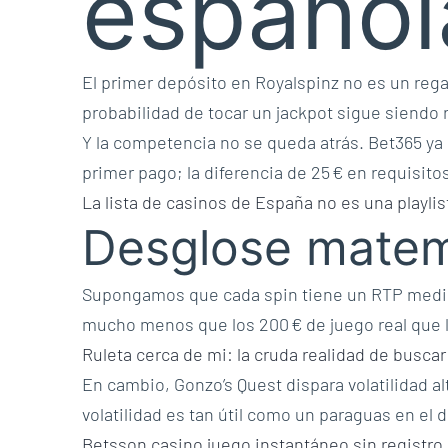
español
El primer depósito en Royalspinz no es un regal
probabilidad de tocar un jackpot sigue siendo r
Y la competencia no se queda atrás. Bet365 ya 
primer pago; la diferencia de 25 € en requisit
La lista de casinos de España no es una playlis
Desglose matemá
Supongamos que cada spin tiene un RTP medio de
mucho menos que los 200 € de juego real que l
Ruleta cerca de mi: la cruda realidad de buscar 
En cambio, Gonzo’s Quest dispara volatilidad a
volatilidad es tan útil como un paraguas en el d
Betsson casino juego instantáneo sin registro 