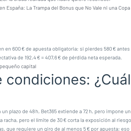
e en España: La Trampa del Bonus que No Vale ni una Copa
n en 600 € de apuesta obligatoria; si pierdes 580 € antes
pectativa de 192,4 € = 407,6 € de pérdida neta esperada.
 pequeño capital
condiciones: ¿Cuál
 un plazo de 48 h, Bet365 extiende a 72 h, pero impone un l
racha, pero el límite de 30 € corta la exposición al riesgo
s, que requiere un giro de al menos 5 € por apuesta; eso 