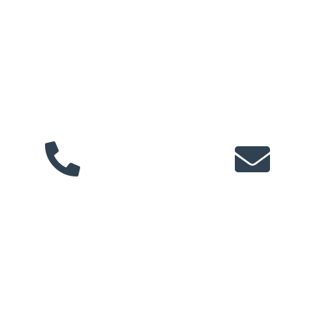
Contact us
+34 983 189 197
info@cellmattechnolog