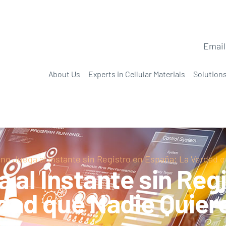
Email
About Us
Experts in Cellular Materials
Solutions
ino Juega al Instante sin Registro en España: La Verdad q
a al Instante sin Reg
dad que Nadie Quiere