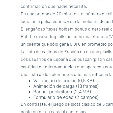
confirmación que nadie necesita.
En una prueba de 20 minutos, el número de clic
logra en 3 pulsaciones, y sin la molestia de u
El engañoso “texas holdem bonus dinero real c
But the marketing talk includes una etiqueta “V
un cliente que sólo gana 0,01 € en promedio po
La lista de casinos de España no es una playlis
Los usuarios de España que buscan “platin casin
cantidad de micro‑anuncios que aparecen antes 
Una lista de los elementos que más retrasan l
Validación de cookie (0,5 KB)
Animación de carga (18 frames)
Banner publicitario (2,4 MB)
Formulario de edad (2 campos)
En contraste, el juego de slots clásico de 5 ca
posición de un caracol con resaca.