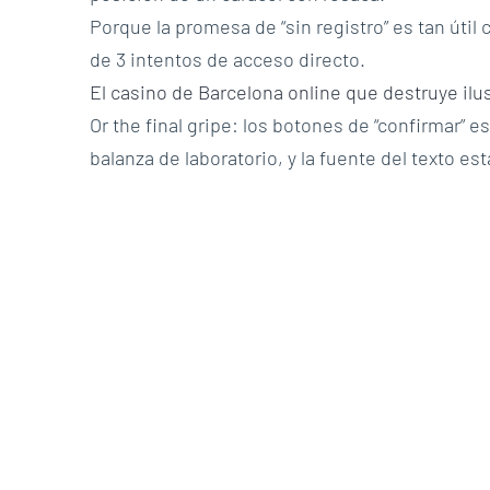
Porque la promesa de “sin registro” es tan úti
de 3 intentos de acceso directo.
El casino de Barcelona online que destruye ilu
Or the final gripe: los botones de “confirmar” e
balanza de laboratorio, y la fuente del texto est