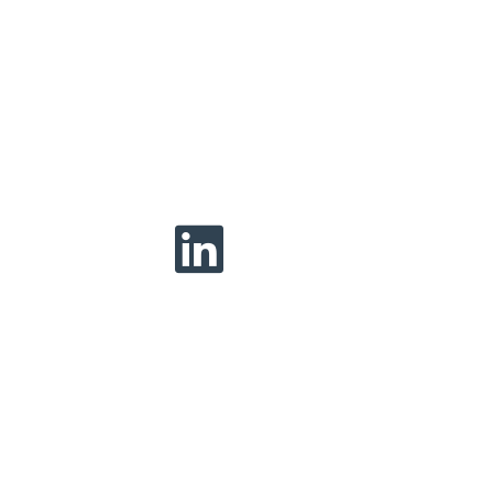
ies.com
LinkedIn