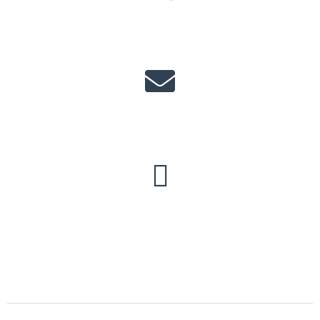
+34 983 189 197
info@cellmattechnologies.com
LinkedIn