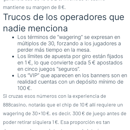
mantiene su margen de 8 €.
Trucos de los operadores que
nadie menciona
Los términos de “wagering” se expresan en
múltiplos de 30, forzando a los jugadores a
perder más tiempo en la mesa.
Los límites de apuesta por giro están fijados
en 1 €, lo que convierte cada 5 € apostados
en cinco juegos “seguros”.
Los “VIP” que aparecen en los banners son en
realidad cuentas con un depósito mínimo de
100 €.
Si cruzas esos números con la experiencia de
888casino, notarás que el chip de 10 € allí requiere un
wagering de 30 × 10 €, es decir, 300 € de juego antes de
poder retirar siquiera 1 €. Esa proporción es tan