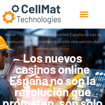
Home
»
Los nuevos casinos online España no son la
Experts in Cellular Materials
Solutions for the Industry
R&D for the Future
revolución que prometen, son sólo otra versión del
mismo viejo truco
Los nuevos
casinos online
España no son la
revolución que
prometen, son sólo