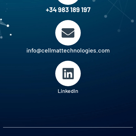
+34 983 189 197
info@cellmattechnologies.com
LinkedIn