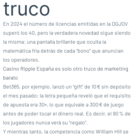
truco
En 2024 el número de licencias emitidas en la DGJOV
superó los 40, pero la verdadera novedad sigue siendo
la misma: una pantalla brillante que oculta la
matemática fría detrás de cada “bono” que anuncian
los operadores.
Casino Ripple España es solo otro truco de marketing
barato
Bet365, por ejemplo, lanzó un “gift” de 10 € sin depósito
el mes pasado; la letra pequeña reveló que el requisito
de apuesta era 30×, lo que equivale a 300 € de juego
antes de poder tocar el dinero real. Es decir, el 90 % de
los jugadores nunca verá su “regalo”.
Y mientras tanto, la competencia como William Hill se