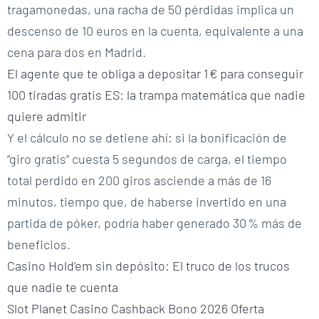
tragamonedas, una racha de 50 pérdidas implica un
descenso de 10 euros en la cuenta, equivalente a una
cena para dos en Madrid.
El agente que te obliga a depositar 1 € para conseguir
100 tiradas gratis ES: la trampa matemática que nadie
quiere admitir
Y el cálculo no se detiene ahí: si la bonificación de
“giro gratis” cuesta 5 segundos de carga, el tiempo
total perdido en 200 giros asciende a más de 16
minutos, tiempo que, de haberse invertido en una
partida de póker, podría haber generado 30 % más de
beneficios.
Casino Hold’em sin depósito: El truco de los trucos
que nadie te cuenta
Slot Planet Casino Cashback Bono 2026 Oferta