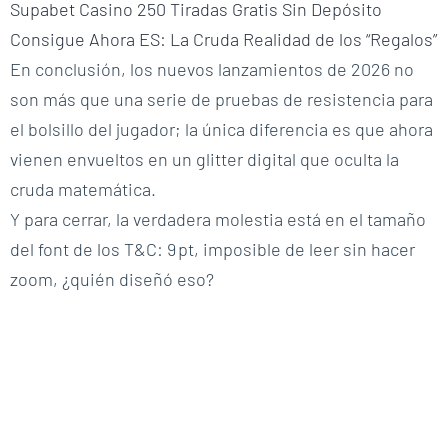
Supabet Casino 250 Tiradas Gratis Sin Depósito
Consigue Ahora ES: La Cruda Realidad de los “Regalos”
En conclusión, los nuevos lanzamientos de 2026 no
son más que una serie de pruebas de resistencia para
el bolsillo del jugador; la única diferencia es que ahora
vienen envueltos en un glitter digital que oculta la
cruda matemática.
Y para cerrar, la verdadera molestia está en el tamaño
del font de los T&C: 9 pt, imposible de leer sin hacer
zoom, ¿quién diseñó eso?