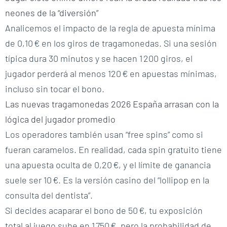
neones de la “diversión”
Analicemos el impacto de la regla de apuesta mínima
de 0,10 € en los giros de tragamonedas. Si una sesión
típica dura 30 minutos y se hacen 1 200 giros, el
jugador perderá al menos 120 € en apuestas mínimas,
incluso sin tocar el bono.
Las nuevas tragamonedas 2026 España arrasan con la
lógica del jugador promedio
Los operadores también usan “free spins” como si
fueran caramelos. En realidad, cada spin gratuito tiene
una apuesta oculta de 0,20 €, y el límite de ganancia
suele ser 10 €. Es la versión casino del “lollipop en la
consulta del dentista”.
Si decides acaparar el bono de 50 €, tu exposición
total al juego sube en 1 750 €, pero la probabilidad de