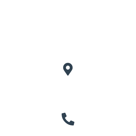
Contact us
Polígono San Cristóbal,
Calle del Argón, 1, 47012, Valladolid, España