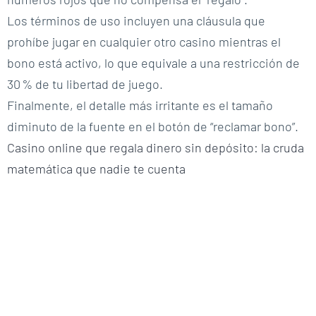
Los términos de uso incluyen una cláusula que
prohíbe jugar en cualquier otro casino mientras el
bono está activo, lo que equivale a una restricción de
30 % de tu libertad de juego.
Finalmente, el detalle más irritante es el tamaño
diminuto de la fuente en el botón de “reclamar bono”.
Casino online que regala dinero sin depósito: la cruda
matemática que nadie te cuenta