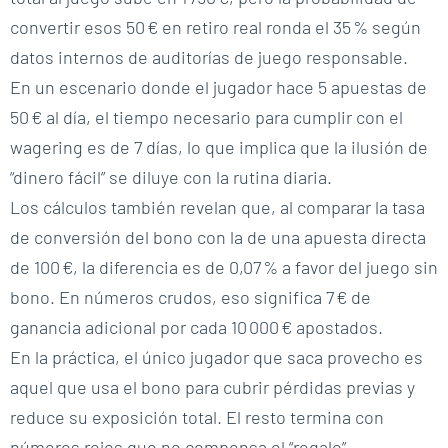
convertir esos 50 € en retiro real ronda el 35 % según
datos internos de auditorías de juego responsable.
En un escenario donde el jugador hace 5 apuestas de
50 € al día, el tiempo necesario para cumplir con el
wagering es de 7 días, lo que implica que la ilusión de
“dinero fácil” se diluye con la rutina diaria.
Los cálculos también revelan que, al comparar la tasa
de conversión del bono con la de una apuesta directa
de 100 €, la diferencia es de 0,07 % a favor del juego sin
bono. En números crudos, eso significa 7 € de
ganancia adicional por cada 10 000 € apostados.
En la práctica, el único jugador que saca provecho es
aquel que usa el bono para cubrir pérdidas previas y
reduce su exposición total. El resto termina con
números rojos que no compensa el “regalo”.