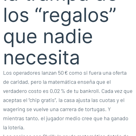
los “regalos”
que nadie
necesita
Los operadores lanzan 50 € como si fuera una oferta
de caridad, pero la matemática enseña que el
verdadero costo es 0,02 % de tu bankroll. Cada vez que
aceptas el “chip gratis”, la casa ajusta las cuotas y el
wagering se vuelve una carrera de tortugas. Y
mientras tanto, el jugador medio cree que ha ganado
la lotería.