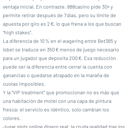
ventaja inicial. En contraste, 888casino pide 30× y
permite retirar después de 7 días, pero su límite de
apuesta por giro es 2 €, lo que frena a los que buscan
“high stakes”.
La diferencia de 10 % en el wagering entre Bet365 y
lsbet se traduce en 350 € menos de juego necesario
para un jugador que deposita 200 €. Esa reducción
puede ser la diferencia entre cerrar la cuenta con
ganancias o quedarse atrapado en la maraña de
cuotas imposibles.
Y la “VIP treatment” que promocionan no es más que
una habitación de motel con una capa de pintura
fresca; el servicio es idéntico, solo cambian los
colores.
Jugar slots online dinero real: la cruda realidad tras los