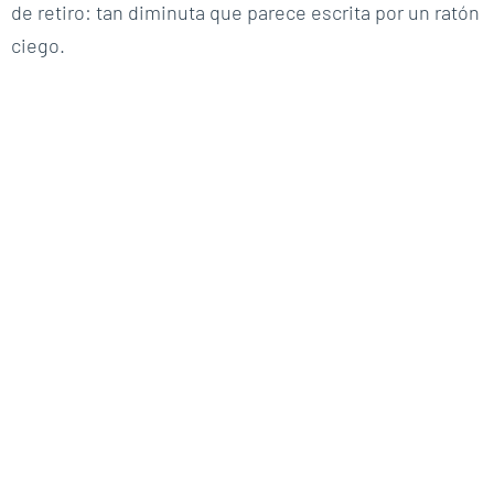
de retiro: tan diminuta que parece escrita por un ratón
ciego.
Contact us