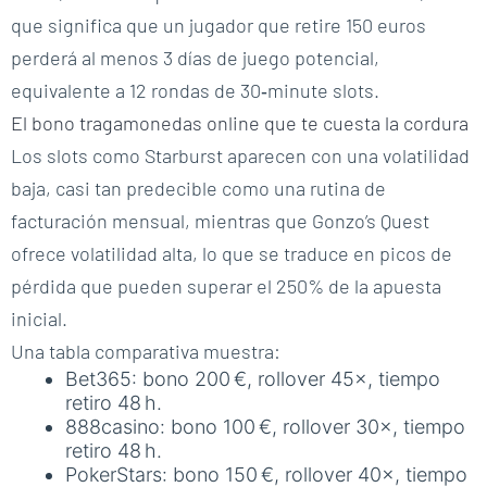
que significa que un jugador que retire 150 euros
perderá al menos 3 días de juego potencial,
equivalente a 12 rondas de 30‑minute slots.
El bono tragamonedas online que te cuesta la cordura
Los slots como Starburst aparecen con una volatilidad
baja, casi tan predecible como una rutina de
facturación mensual, mientras que Gonzo’s Quest
ofrece volatilidad alta, lo que se traduce en picos de
pérdida que pueden superar el 250% de la apuesta
inicial.
Una tabla comparativa muestra:
Bet365: bono 200 €, rollover 45×, tiempo
retiro 48 h.
888casino: bono 100 €, rollover 30×, tiempo
retiro 48 h.
PokerStars: bono 150 €, rollover 40×, tiempo