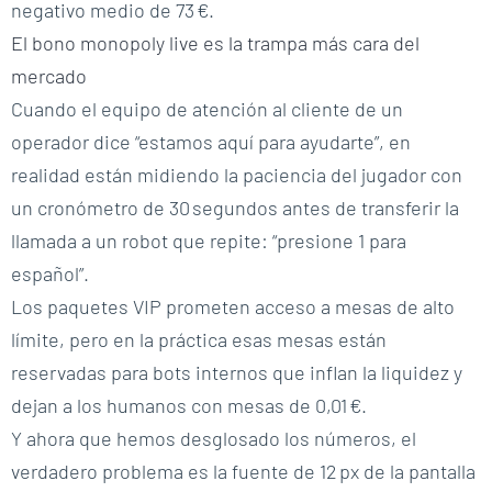
negativo medio de 73 €.
El bono monopoly live es la trampa más cara del
mercado
Cuando el equipo de atención al cliente de un
operador dice “estamos aquí para ayudarte”, en
realidad están midiendo la paciencia del jugador con
un cronómetro de 30 segundos antes de transferir la
llamada a un robot que repite: “presione 1 para
español”.
Los paquetes VIP prometen acceso a mesas de alto
límite, pero en la práctica esas mesas están
reservadas para bots internos que inflan la liquidez y
dejan a los humanos con mesas de 0,01 €.
Y ahora que hemos desglosado los números, el
verdadero problema es la fuente de 12 px de la pantalla