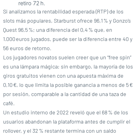
retiro 72 h.
Si analizamos la rentabilidad esperada (RTP) de los
slots más populares, Starburst ofrece 96,1 % y Gonzo’s
Quest 96,5 %; una diferencia del 0,4 % que, en
1.000 euros jugados, puede ser la diferencia entre 40 y
56 euros de retorno.
Los jugadores novatos suelen creer que un “free spin”
es una lámpara mágica; sin embargo, la mayoría de los
giros gratuitos vienen con una apuesta máxima de
0,10 €, lo que limita la posible ganancia a menos de 5 €
por sesión, comparable a la cantidad de una taza de
café.
Un estudio interno de 2022 reveló que el 68 % de los
usuarios abandonan la plataforma antes de cumplir el
rollover, y el 32 % restante termina con un saldo