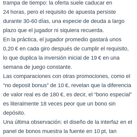
trampa de tiempo: la oferta suele caducar en
24 horas, pero el requisito de apuesta persiste
durante 30‑60 días, una especie de deuda a largo
plazo que el jugador ni siquiera recuerda.
En la práctica, el jugador promedio gastará unos
0,20 € en cada giro después de cumplir el requisito,
lo que duplica la inversión inicial de 19 € en una
semana de juego constante.
Las comparaciones con otras promociones, como el
“no deposit bonus” de 10 €, revelan que la diferencia
de valor real es de 180 €, es decir, el “bono especial”
es literalmente 18 veces peor que un bono sin
depósito.
Una última observación: el diseño de la interfaz en el
panel de bonos muestra la fuente en 10 pt, tan