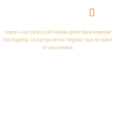
Home
»
Ice Casino 190 tiradas gratis bono especial
Experts in Cellular Materials
Solutions for the Industry
R&D for the Future
hoy España: La trampa de los “regalos” que no valen
ni una cerveza
Ice Casino 190
tiradas gratis
bono especial
hoy España: La
trampa de los