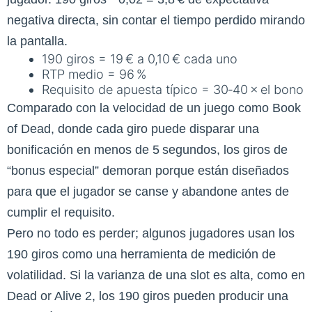
negativa directa, sin contar el tiempo perdido mirando
la pantalla.
190 giros = 19 € a 0,10 € cada uno
RTP medio = 96 %
Requisito de apuesta típico = 30‑40 × el bono
Comparado con la velocidad de un juego como Book
of Dead, donde cada giro puede disparar una
bonificación en menos de 5 segundos, los giros de
“bonus especial” demoran porque están diseñados
para que el jugador se canse y abandone antes de
cumplir el requisito.
Pero no todo es perder; algunos jugadores usan los
190 giros como una herramienta de medición de
volatilidad. Si la varianza de una slot es alta, como en
Dead or Alive 2, los 190 giros pueden producir una