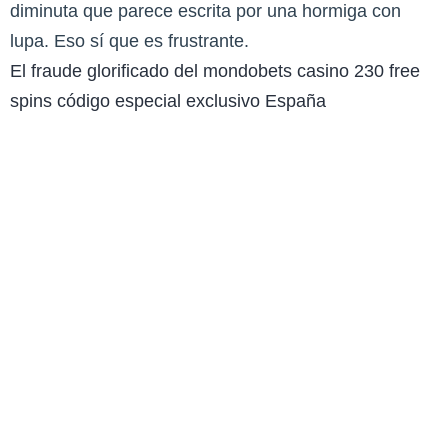
diminuta que parece escrita por una hormiga con
lupa. Eso sí que es frustrante.
El fraude glorificado del mondobets casino 230 free
spins código especial exclusivo España
Contact us