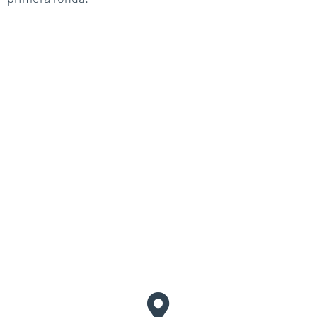
Contact us