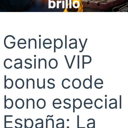
brillo
Genieplay
casino VIP
bonus code
bono especial
España: La