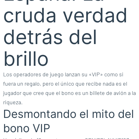
cruda verdad
detrás del
brillo
Los operadores de juego lanzan su «VIP» como si
fuera un regalo, pero el único que recibe nada es el
jugador que cree que el bono es un billete de avión a la
riqueza.
Desmontando el mito del
bono VIP