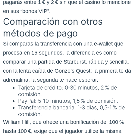
pagarás entre 1 € y 2 € sin que el casino lo mencione
en sus “bonos VIP”.
Comparación con otros
métodos de pago
Si comparas la transferencia con una e-wallet que
procesa en 15 segundos, la diferencia es como
comparar una partida de Starburst, rápida y sencilla,
con la lenta caída de Gonzo’s Quest; la primera te da
adrenalina, la segunda te hace esperar.
Tarjeta de crédito: 0‑30 minutos, 2 % de
comisión.
PayPal: 5‑10 minutos, 1,5 % de comisión.
Transferencia bancaria: 1‑3 días, 0,5‑1 % de
comisión.
William Hill, que ofrece una bonificación del 100 %
hasta 100 €, exige que el jugador utilice la misma