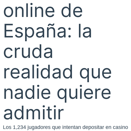
online de
España: la
cruda
realidad que
nadie quiere
admitir
Los 1,234 jugadores que intentan depositar en casino