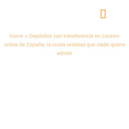
Home
»
Depósitos con transferencia en casinos
Experts in Cellular Materials
Solutions for the Industry
R&D for the Future
online de España: la cruda realidad que nadie quiere
admitir
Depósitos con
transferencia en
casinos online de
España: la cruda
realidad que