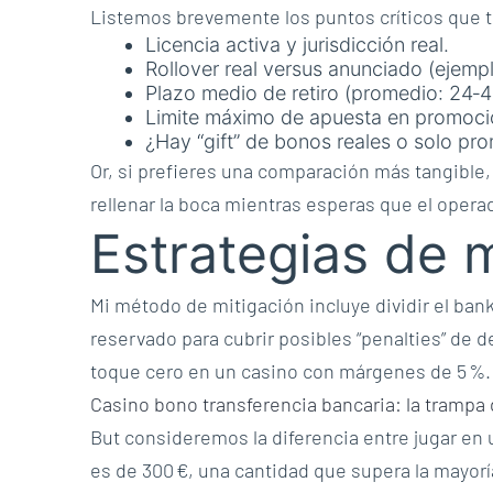
Listemos brevemente los puntos críticos que t
Licencia activa y jurisdicción real.
Rollover real versus anunciado (ejemp
Plazo medio de retiro (promedio: 24‑4
Limite máximo de apuesta en promoci
¿Hay “gift” de bonos reales o solo pr
Or, si prefieres una comparación más tangible, 
rellenar la boca mientras esperas que el opera
Estrategias de m
Mi método de mitigación incluye dividir el bankr
reservado para cubrir posibles “penalties” de 
toque cero en un casino con márgenes de 5 %.
Casino bono transferencia bancaria: la trampa 
But consideremos la diferencia entre jugar en 
es de 300 €, una cantidad que supera la mayor