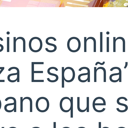
sinos onli
za España
bano que s