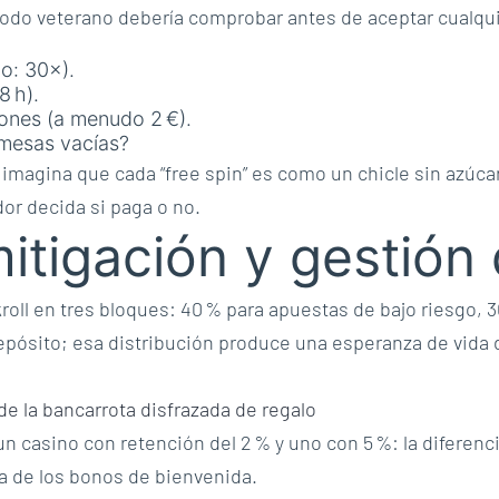
odo veterano debería comprobar antes de aceptar cualqui
lo: 30×).
8 h).
ones (a menudo 2 €).
omesas vacías?
imagina que cada “free spin” es como un chicle sin azúcar:
dor decida si paga o no.
itigación y gestión
oll en tres bloques: 40 % para apuestas de bajo riesgo, 30
depósito; esa distribución produce una esperanza de vida 
de la bancarrota disfrazada de regalo
un casino con retención del 2 % y uno con 5 %: la diferen
ía de los bonos de bienvenida.