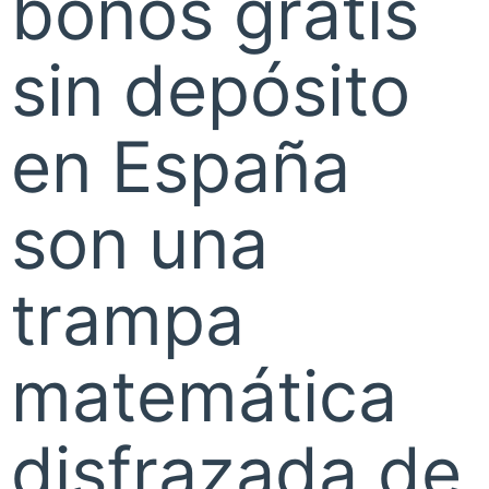
bonos gratis
sin depósito
en España
son una
trampa
matemática
disfrazada de