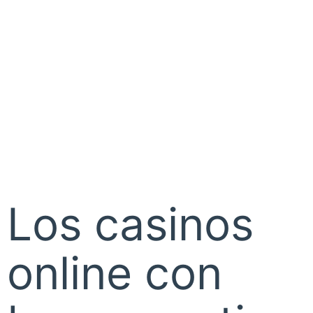
trampa
matemática
disfrazada de
regalo
Los casinos
online con