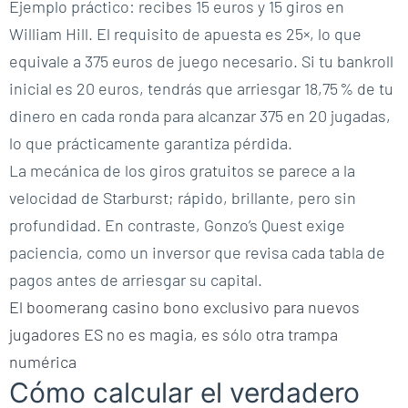
Ejemplo práctico: recibes 15 euros y 15 giros en
William Hill. El requisito de apuesta es 25×, lo que
equivale a 375 euros de juego necesario. Si tu bankroll
inicial es 20 euros, tendrás que arriesgar 18,75 % de tu
dinero en cada ronda para alcanzar 375 en 20 jugadas,
lo que prácticamente garantiza pérdida.
La mecánica de los giros gratuitos se parece a la
velocidad de Starburst; rápido, brillante, pero sin
profundidad. En contraste, Gonzo’s Quest exige
paciencia, como un inversor que revisa cada tabla de
pagos antes de arriesgar su capital.
El boomerang casino bono exclusivo para nuevos
jugadores ES no es magia, es sólo otra trampa
numérica
Cómo calcular el verdadero