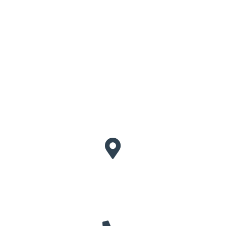
Contact us
Polígono San Cristóbal,
Calle del Argón, 1, 47012, Valladolid, España