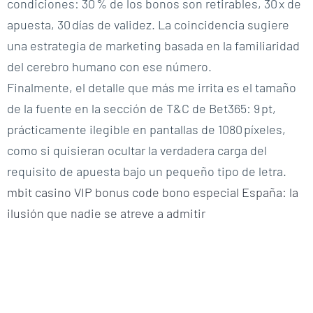
condiciones: 30 % de los bonos son retirables, 30 x de
apuesta, 30 días de validez. La coincidencia sugiere
una estrategia de marketing basada en la familiaridad
del cerebro humano con ese número.
Finalmente, el detalle que más me irrita es el tamaño
de la fuente en la sección de T&C de Bet365: 9 pt,
prácticamente ilegible en pantallas de 1080 píxeles,
como si quisieran ocultar la verdadera carga del
requisito de apuesta bajo un pequeño tipo de letra.
mbit casino VIP bonus code bono especial España: la
ilusión que nadie se atreve a admitir