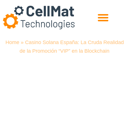
Experts in Cellular Materials
Solutions for the Industry
R&D for the Future
Home
»
Casino Solana España: La Cruda Realidad
de la Promoción “VIP” en la Blockchain
Casino Solana
España: La
Cruda Realidad
de la Promoción
“VIP” en la