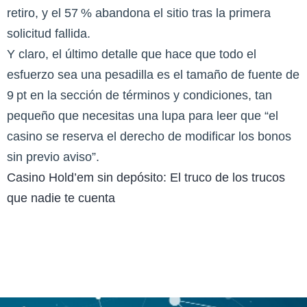
retiro, y el 57 % abandona el sitio tras la primera
solicitud fallida.
Y claro, el último detalle que hace que todo el
esfuerzo sea una pesadilla es el tamaño de fuente de
9 pt en la sección de términos y condiciones, tan
pequeño que necesitas una lupa para leer que “el
casino se reserva el derecho de modificar los bonos
sin previo aviso”.
Casino Hold’em sin depósito: El truco de los trucos
que nadie te cuenta