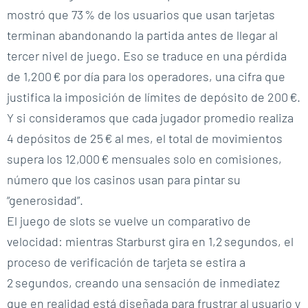
mostró que 73 % de los usuarios que usan tarjetas
terminan abandonando la partida antes de llegar al
tercer nivel de juego. Eso se traduce en una pérdida
de 1,200 € por día para los operadores, una cifra que
justifica la imposición de límites de depósito de 200 €.
Y si consideramos que cada jugador promedio realiza
4 depósitos de 25 € al mes, el total de movimientos
supera los 12,000 € mensuales solo en comisiones,
número que los casinos usan para pintar su
“generosidad”.
El juego de slots se vuelve un comparativo de
velocidad: mientras Starburst gira en 1,2 segundos, el
proceso de verificación de tarjeta se estira a
2 segundos, creando una sensación de inmediatez
que en realidad está diseñada para frustrar al usuario y