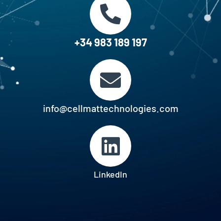
+34 983 189 197
info@cellmattechnologies.com
LinkedIn