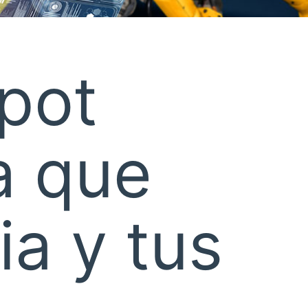
kpot
a que
ia y tus