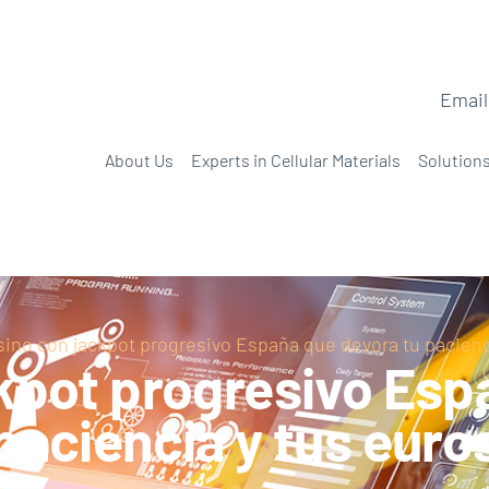
Email
About Us
Experts in Cellular Materials
Solutions
sino con jackpot progresivo España que devora tu pacienc
ckpot progresivo Esp
paciencia y tus euro