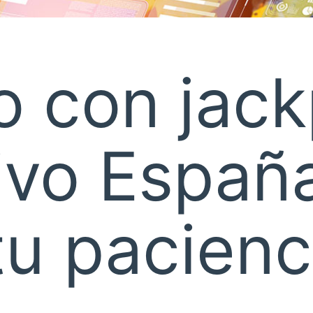
o con jac
ivo Españ
u pacienc