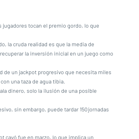
s jugadores tocan el premio gordo, lo que
o, la cruda realidad es que la media de
 recuperar la inversión inicial en un juego como
ud de un jackpot progresivo que necesita miles
con una taza de agua tibia.
ala dinero, solo la ilusión de una posible
resivo, sin embargo, puede tardar 150 jornadas
kpot cayó fue en marzo, lo que implica un