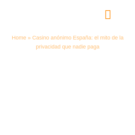
Home
»
Casino anónimo España: el mito de la
Experts in Cellular Materials
Solutions for the Industry
R&D for the Future
privacidad que nadie paga
Casino anónimo
España: el mito
de la privacidad
que nadie paga