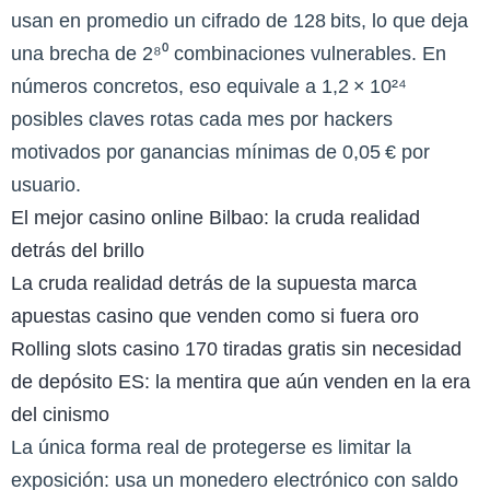
usan en promedio un cifrado de 128 bits, lo que deja
una brecha de 2⁸⁰ combinaciones vulnerables. En
números concretos, eso equivale a 1,2 × 10²⁴
posibles claves rotas cada mes por hackers
motivados por ganancias mínimas de 0,05 € por
usuario.
El mejor casino online Bilbao: la cruda realidad
detrás del brillo
La cruda realidad detrás de la supuesta marca
apuestas casino que venden como si fuera oro
Rolling slots casino 170 tiradas gratis sin necesidad
de depósito ES: la mentira que aún venden en la era
del cinismo
La única forma real de protegerse es limitar la
exposición: usa un monedero electrónico con saldo