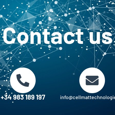
Contact us
+34 983 189 197
info@cellmattechnolog