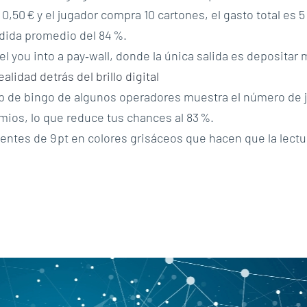
0,50 € y el jugador compra 10 cartones, el gasto total es 
rdida promedio del 84 %.
l you into a pay‑wall, donde la única salida es depositar
alidad detrás del brillo digital
app de bingo de algunos operadores muestra el número de j
emios, lo que reduce tus chances al 83 %.
entes de 9 pt en colores grisáceos que hacen que la lectu