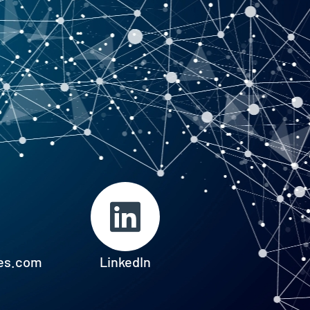
ies.com
LinkedIn