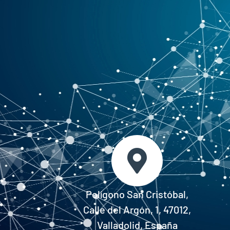
Polígono San Cristóbal,
Calle del Argón, 1, 47012,
Valladolid, España