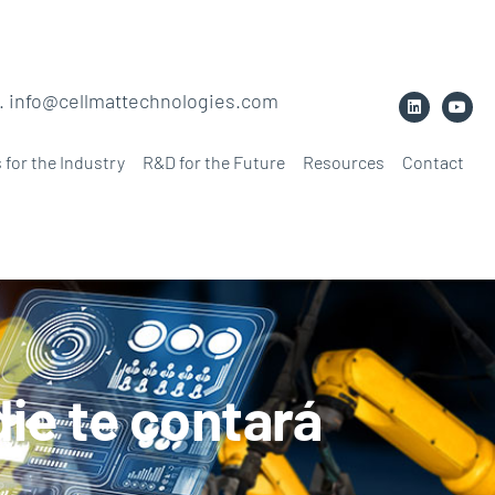
. info@cellmattechnologies.com
 for the Industry
R&D for the Future
Resources
Contact
die te contará